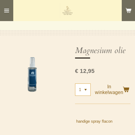
Ga
direct
naar
de
hoofdinhoud
Magnesium olie
€ 12,95
In
winkelwagen
handige spray flacon