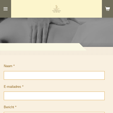
Ga
direct
naar
de
hoofdinhoud
Naam *
E-mailadres *
Bericht *